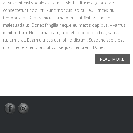
at suscipit nisl sodales sit amet. Morbi ultricies ligula id arcu
consectetur tincidunt. Nunc rhoncus leo dui, eu ultrices dui
tempor vitae. Cras vehicula urna purus, ut finibus sapien
malesuada ut. Donec fringilla neque eu mattis dapibus. Vivamus
id nibh diam. Nulla urna diam, aliquet id odio dapibus, varius
rutrum erat. Etiam ultrices ut nibh id dictum. Suspendisse a est
nibh. Sed eleifend orci ut consequat hendrerit. Donec f...
READ MORE